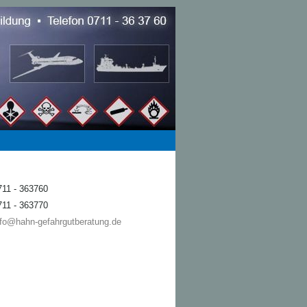
711 - 363760
711 - 363770
nfo@hahn-gefahrgutberatung.de